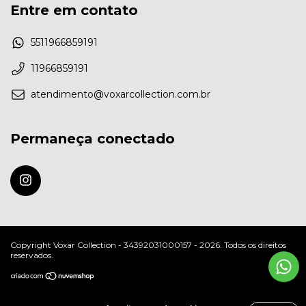
Entre em contato
5511966859191
11966859191
atendimento@voxarcollection.com.br
Permaneça conectado
Copyright Voxar Collection - 34392031000157 - 2026. Todos os direitos
reservados.