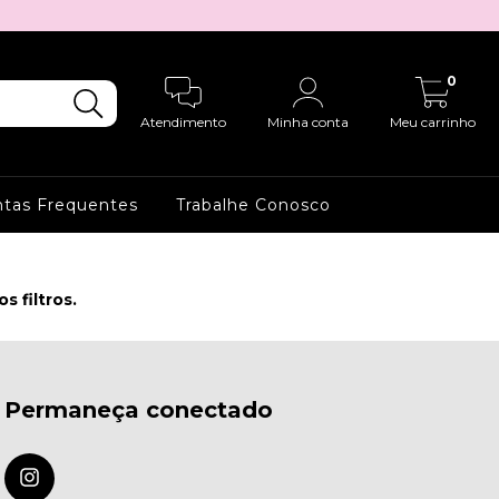
0
Atendimento
Minha conta
Meu carrinho
tas Frequentes
Trabalhe Conosco
 filtros.
Permaneça conectado