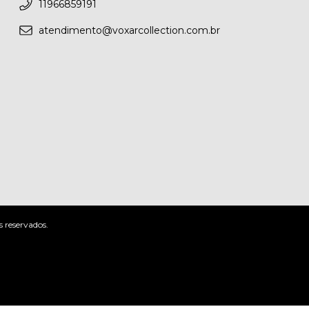
11966859191
atendimento@voxarcollection.com.br
s reservados.